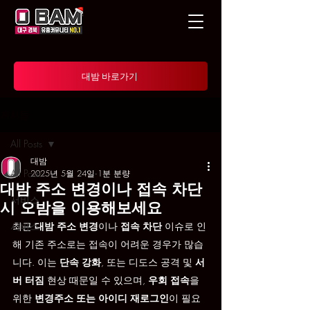
대밤 바로가기
게시물
All Posts
대밤
All Posts
2025년 5월 24일
1분 분량
대밤 주소 변경이나 접속 차단
서비스
시 오밤을 이용해보세요
서비스
최근 
대밤 주소 변경
이나 
접속 차단
 이슈로 인
해 기존 주소로는 접속이 어려운 경우가 많습
니다. 이는 
단속 강화
, 또는 디도스 공격 및 
서
버 터짐
 현상 때문일 수 있으며, 
우회 접속
을 
위한 
변경주소 또는 아이디 재로그인
이 필요