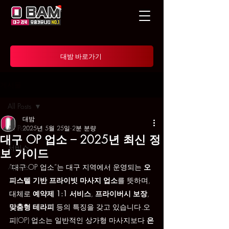
대밤 바로가기
게시물
All Posts
대밤
All Posts
2025년 5월 25일
2분 분량
대구 OP 업소 – 2025년 최신 정
서비스
보 가이드
서비스
“대구 OP 업소”는 대구 지역에서 운영되는 
오
피스텔 기반 프라이빗 마사지 업소
를 뜻하며, 
대체로 
예약제 1:1 서비스
, 
프라이버시 보장
, 
맞춤형 테라피
 등의 특징을 갖고 있습니다.오
피(OP) 업소는 일반적인 상가형 마사지보다 
은