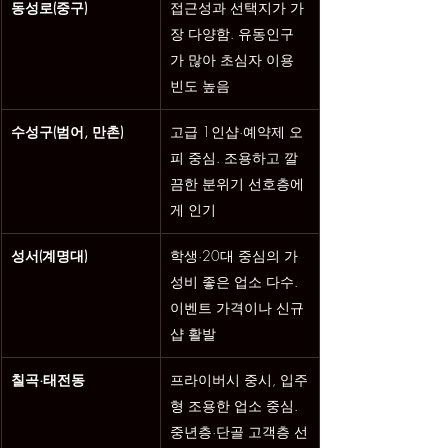
동성로(중구)
접근성과 선택지가 가
장 다양함. 유동인구
가 많아 초심자 이용 
빈도 높음
수성구(범어, 만촌)
고급 1인샵·예약제 오
피 중심. 조용하고 깔
끔한 분위기 선호층에
게 인기
성서(계명대)
학생·20대 중심의 가
성비 좋은 업소 다수. 
이벤트 가격이나 신규
샵 활발
칠곡·태전동
프라이버시 중시, 입주
형 조용한 업소 중심. 
중년층·단골 고객층 선