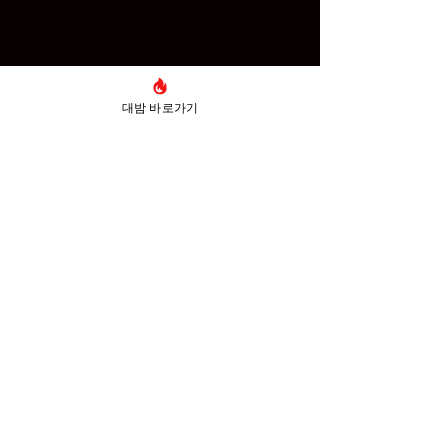
대밤 바로가기
댓글
경북 경산 유흥
댓글을 입력하세요.
대밤 사칭·파싱 사이트 즐
밤 주의 안내