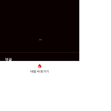
댓글
경북 경산 유흥
대밤 바로가기
댓글을 입력하세요.
대밤 사칭·파싱 사이트 즐
밤 주의 안내