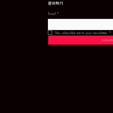
문의하기
Email
*
Yes, subscribe me to your newsletter.
*
Subscrib